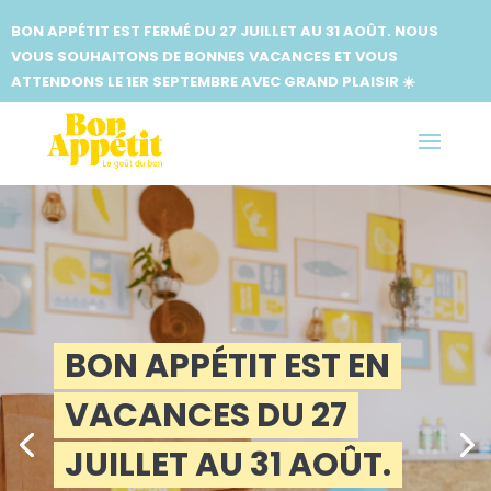
BON APPÉTIT EST FERMÉ DU 27 JUILLET AU 31 AOÛT. NOUS
VOUS SOUHAITONS DE BONNES VACANCES ET VOUS
ATTENDONS LE 1ER SEPTEMBRE AVEC GRAND PLAISIR ☀️
BON APPÉTIT EST EN
VACANCES DU 27
JUILLET AU 31 AOÛT.